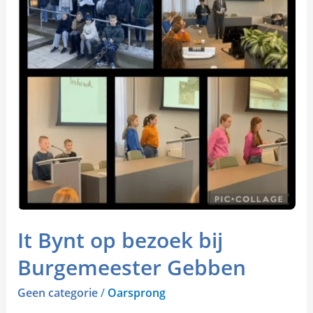
bij
Burgemeester
Gebben
It Bynt op bezoek bij
Burgemeester Gebben
Geen categorie
/
Oarsprong