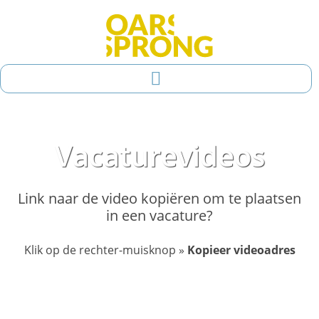
Ga
naar
de
inhoud
Vacaturevideos
Link naar de video kopiëren om te plaatsen
in een vacature?
Klik op de rechter-muisknop »
Kopieer videoadres