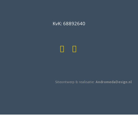
KvK: 68892640
Siteontwerp & realisatie:
AndromedaDesign.nl