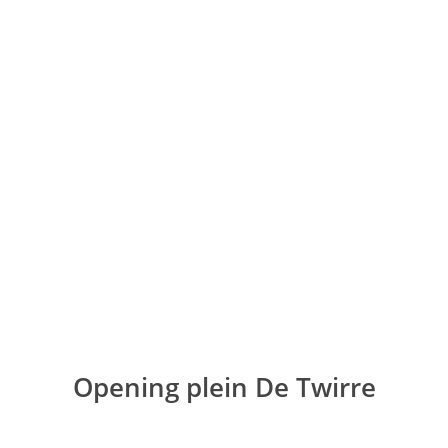
Ga
naar
de
inhoud
Opening plein De Twirre