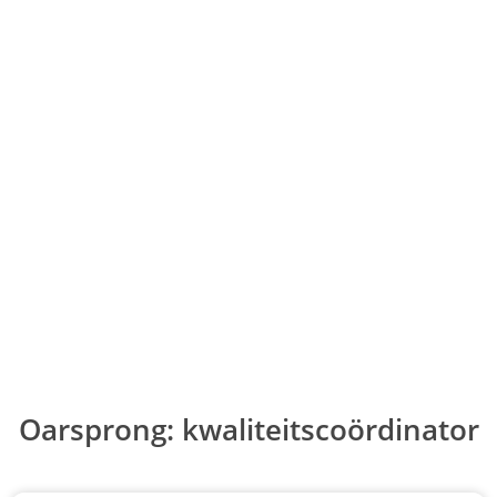
Ga
naar
de
inhoud
Oarsprong: kwaliteitscoördinator