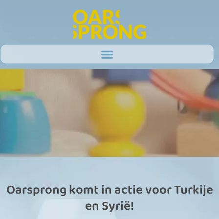
Ga
naar
de
inhoud
Oarsprong komt in actie voor Turkije
en Syrië!