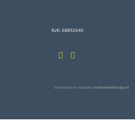
KvK: 68892640
Siteontwerp & realisatie:
AndromedaDesign.nl