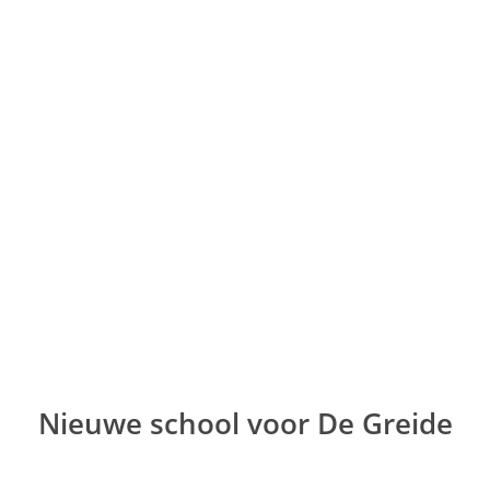
Ga
naar
de
inhoud
Nieuwe school voor De Greide