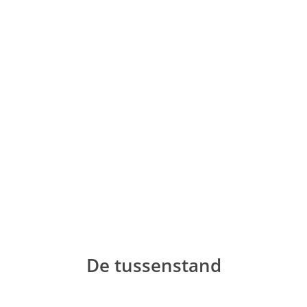
Ga
naar
de
inhoud
De tussenstand