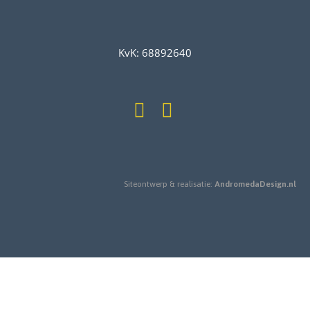
KvK: 68892640
Siteontwerp & realisatie:
AndromedaDesign.nl