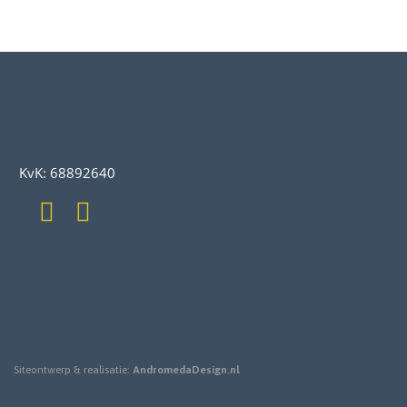
KvK: 68892640
Siteontwerp & realisatie:
AndromedaDesign.nl