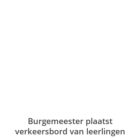
Ga
naar
de
inhoud
Burgemeester plaatst
verkeersbord van leerlingen